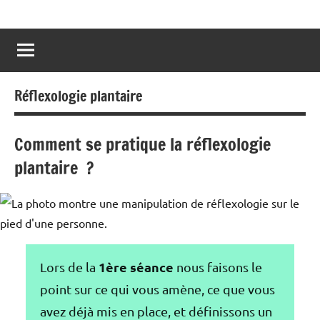
Skip
La
réflexologie
to
Carmaux
voie
content
domicile
du
Réflexologie plantaire
mieux
être
Comment se pratique la réflexologie
plantaire ?
1ère séance
Lors de la
nous faisons le
point sur ce qui vous amène, ce que vous
avez déjà mis en place, et définissons un